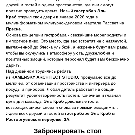
друзей и гостей в одном пространстве, где они смогут
приятно проводить время. Новый
гастробар Эль
Краб
открыл свои двери в январе 2026 года в
мультиформатном культурно-деловом квартале Рассвет на
Пресне.
Основа концепции гастробара - свежайшие морепродукты и
импортное пиво. Это место, где вас встретят не с натянутой,
выглаженной до блеска улыбкой, а искренне будут вам рады,
чтобы вы окунулись в атмосферу уюта, дружелюбия и
позитивных эмоций, которые персонал будет вам бесконечно
дарить.
Над дизайном трудились ребята
из
KAMENSKY ARCHITECT STUDIO,
продумано все до
мелочей, от организации пространства и интерьера до
посуды и приборов. Любая деталь работает на общий
результат, удовлетворенность гостей. Конечная и главная
цель для команды
Эль Краб
довольные гости,
возвращающиеся снова и снова за новыми эмоциями…
Ждем всех друзей и гостей
в гастробаре Эль Краб в
Расторгуевском переулке, 3А.
Забронировать стол