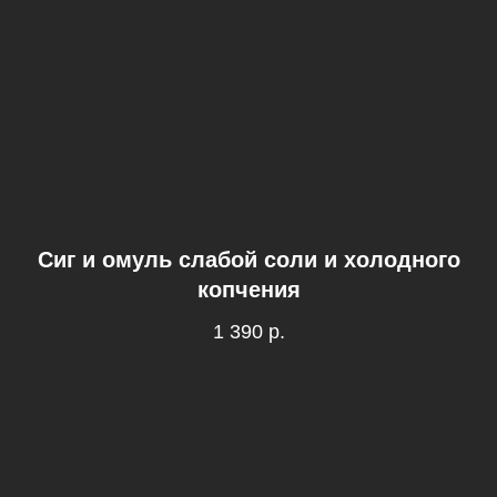
Сиг и омуль слабой соли и холодного
копчения
1 390
р.