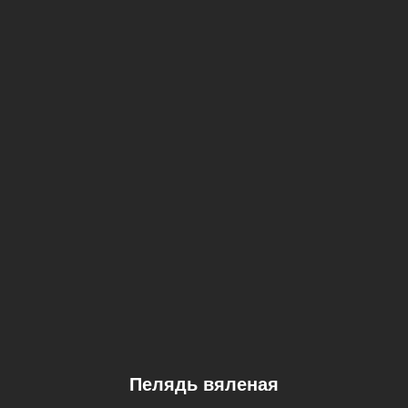
Пелядь вяленая