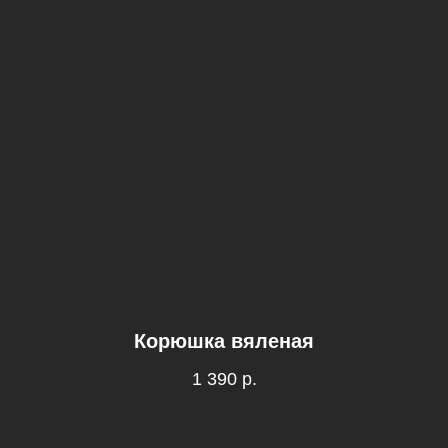
Корюшка вяленая
1 390
р.